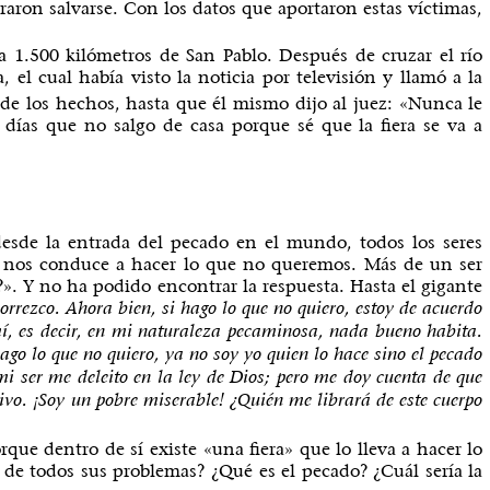
raron salvarse. Con los datos que aportaron estas víctimas,
 a 1.500 kilómetros de San Pablo. Después de cruzar el río
 el cual había visto la noticia por televisión y llamó a la
 de los hechos, hasta que él mismo dijo al juez: «Nunca le
y días que no salgo de casa porque sé que la fiera se va a
 desde la entrada del pecado en el mundo, todos los seres
ue nos conduce a hacer lo que no queremos. Más de un ser
?». Y no ha podido encontrar la respuesta. Hasta el gigante
orrezco. Ahora bien, si hago lo que no quiero, estoy de acuerdo
 mí, es decir, en mi naturaleza pecaminosa, nada bueno habita.
ago lo que no quiero, ya no soy yo quien lo hace sino el pecado
i ser me deleito en la ley de Dios; pero me doy cuenta de que
tivo. ¡Soy un pobre miserable! ¿Quién me librará de este cuerpo
que dentro de sí existe «una fiera» que lo lleva a hacer lo
de todos sus problemas? ¿Qué es el pecado? ¿Cuál sería la