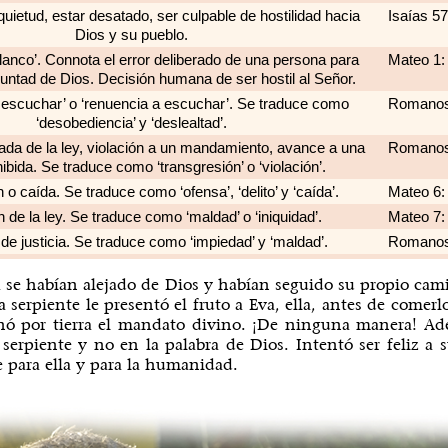
quietud, estar desatado, ser culpable de hostilidad hacia
Isaías 57
Dios y su pueblo.
blanco’. Connota el error deliberado de una persona para
Mateo 1:
luntad de Dios. Decisión humana de ser hostil al Señor.
 escuchar’ o ‘renuencia a escuchar’. Se traduce como
Romanos 
‘desobediencia’ y ‘deslealtad’.
ada de la ley, violación a un mandamiento, avance a una
Romanos 
ibida. Se traduce como ‘transgresión’ o ‘violación’.
o caída. Se traduce como ‘ofensa’, ‘delito’ y ‘caída’.
Mateo 6: 
n de la ley. Se traduce como ‘maldad’ o ‘iniquidad’.
Mateo 7: 
de justicia. Se traduce como ‘impiedad’ y ‘maldad’.
Romanos 
se habían alejado de Dios y habían seguido su propio cami
serpiente le presentó el fruto a Eva, ella, antes de comerl
chó por tierra el mandato divino. ¡De ninguna manera! Ad
a serpiente y no en la palabra de Dios. Intentó ser feliz 
e para ella y para la humanidad.