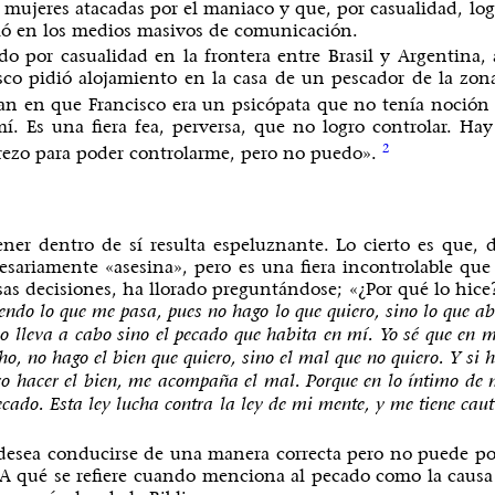
mujeres atacadas por el maniaco y que, por casualidad, log
dió en los medios masivos de comunicación.
o por casualidad en la frontera entre Brasil y Argentina,
co pidió alojamiento en la casa de un pescador de la zona,
ían en que Francisco era un psicópata que no tenía noción
í. Es una fiera fea, perversa, que no logro controlar. Ha
2
 rezo para poder controlarme, pero no puedo».
ener dentro de sí resulta espeluznante. Lo cierto es que,
sariamente «asesina», pero es una fiera incontrolable q
sas decisiones, ha llorado preguntándose; «¿Por qué lo hice
endo lo que me pasa, pues no hago lo que quiero, sino lo que ab
 lo lleva a cabo sino el pecado que habita en mí. Yo sé que en
, no hago el bien que quiero, sino el mal que no quiero. Y si h
ro hacer el bien, me acompaña el mal. Porque en lo íntimo de m
ecado. Esta ley lucha contra la ley de mi mente, y me tiene cau
e desea conducirse de una manera correcta pero no puede por
¿A qué se refiere cuando menciona al pecado como la causa 