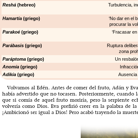
Reshá
(hebreo)
Turbulencia, in
Hamartía
(griego)
‘No dar en el 
procurar la vo
Parakoé
(griego)
‘Fracasar en
Parábasis
(griego)
Ruptura deliber
zona proh
Paráptoma
(griego)
Un resbalón 
Anomía
(griego)
Infracció
Adikía
(griego)
Ausencia 
Volvamos al Edén. Antes de comer del fruto, Adán y Eva 
había advertido que no tocasen. Posteriormente, cuando la 
que si comía de aquel fruto moriría, pero la serpiente e
volvería como Dios. Eva prefirió creer en la palabra de l
¡Ambicionó ser igual a Dios! Pero acabó trayendo la muert