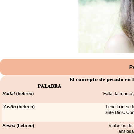
P
El concepto de pecado en l
PALABRA
Hattat
(hebreo)
‘Fallar la marca
‘Awôn
(hebreo)
Tiene la idea 
ante Dios. Conl
Peshá
(hebreo)
Violación de
ansiosa