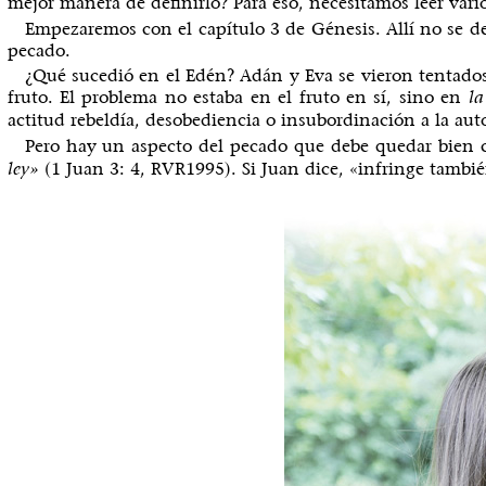
mejor manera de definirlo? Para eso, necesitamos leer varios
Empezaremos con el capítulo 3 de Génesis. Allí no se de
pecado.
¿Qué sucedió en el Edén? Adán y Eva se vieron tentados 
fruto. El problema no estaba en el fruto en sí, sino en
la
actitud rebeldía, desobediencia o insubordinación a la aut
Pero hay un aspecto del pecado que debe quedar bien cl
(1 Juan 3: 4, RVR1995). Si Juan dice, «infringe también
ley»