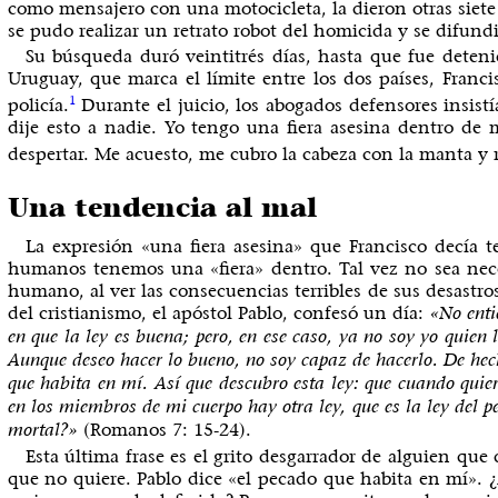
como mensajero con una motocicleta, la dieron otras siete 
se pudo realizar un retrato robot del homicida y se difun
Su búsqueda duró veintitrés días, hasta que fue detenid
Uruguay, que marca el límite entre los dos países, Francis
1
policía.
Durante el juicio, los abogados defensores insist
dije esto a nadie. Yo tengo una fiera asesina dentro de m
despertar. Me acuesto, me cubro la cabeza con la manta y
Una tendencia al mal
La expresión «una fiera asesina» que Francisco decía t
humanos tenemos una «fiera» dentro. Tal vez no sea nece
humano, al ver las consecuencias terribles de sus desastro
del cristianismo, el apóstol Pablo, confesó un día:
«No enti
en que la ley es buena; pero, en ese caso, ya no soy yo quien
Aunque deseo hacer lo bueno, no soy capaz de hacerlo. De hecho
que habita en mí. Así que descubro esta ley: que cuando quie
en los miembros de mi cuerpo hay otra ley, que es la ley del p
(Romanos 7: 15-24).
mortal?»
Esta última frase es el grito desgarrador de alguien qu
que no quiere. Pablo dice «el pecado que habita en mí». 